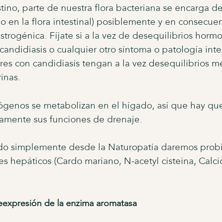
stino, parte de nuestra flora bacteriana se encarga d
rio en la flora intestinal) posiblemente y en consecu
trogénica. Fíjate si a la vez de desequilibrios horm
 candidiasis o cualquier otro síntoma o patología int
s con candidiasis tengan a la vez desequilibrios me
inas.
rógenos se metabolizan en el hígado, así que hay q
tamente sus funciones de drenaje.
ndo simplemente desde la Naturopatía daremos prob
es hepáticos (Cardo mariano, N-acetyl cisteina, Calci
eexpresión de la enzima aromatasa