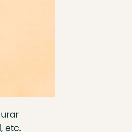
curar
, etc.