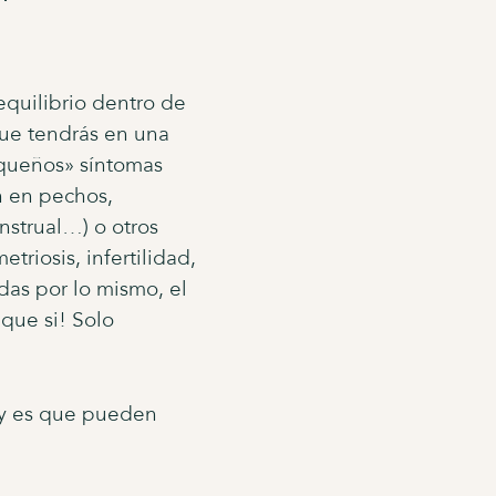
quilibrio dentro de
que tendrás en una
equeños» síntomas
ón en pechos,
nstrual…) o otros
riosis, infertilidad,
das por lo mismo, el
que si! Solo
 y es que pueden