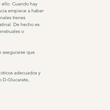
e ello. Cuando hay
encia empiece a haber
onales tienes
estinal. De hecho es
nstruales o
ue asegurarse que
ióticos adecuados y
o D-Glucarate,