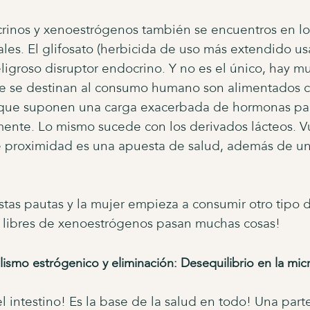
rinos y xenoestrógenos también se encuentros en lo
les. El glifosato (herbicida de uso más extendido u
igroso disruptor endocrino. Y no es el único, hay m
e se destinan al consumo humano son alimentados 
 que suponen una carga exacerbada de hormonas para
ente. Lo mismo sucede con los derivados lácteos. V
 proximidad es una apuesta de salud, además de un
tas pautas y la mujer empieza a consumir otro tipo 
 libres de xenoestrógenos pasan muchas cosas!
lismo estrógenico y eliminación: Desequilibrio en la mi
el intestino! Es la base de la salud en todo! Una par