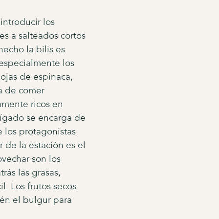
introducir los
es a salteados cortos
hecho la bilis es
 especialmente los
hojas de espinaca,
ca de comer
iamente ricos en
 hígado se encarga de
e los protagonistas
 de la estación es el
ovechar son los
rás las grasas,
l. Los frutos secos
én el bulgur para