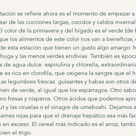
ntación se refiere ahora es el momento de empezar a 
ar de las cocciones largas, cocidos y caldos invernal
El color de la primavera y del hígado es el verde (de 
que los alimentos de este color nos van a beneficiar,
s de esta estación que tienen un gusto algo amargo: 
echuga y las menos verdes endivias. También es épo
s de agua dulce: espirulina y chlorella, extraordinar
de es rico en clorofila, que oxigena la sangre que el
Las legumbres frescas: guisantes y habas son otros d
ñen de verde, al igual que los espárragos. Otro sabor
omo fresas y nísperos. Otros ácidos que podemos apr
t y las ciruelas o el vinagre de umeboshi. Dejamos at
arnes rojas para que el drenaje hepático sea más fáci
en exceso. El cereal más indicado es el arroz, tambi
ien el trigo.