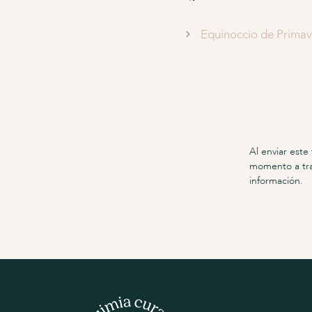
Equinoccio de Primav
Al enviar este
momento a tra
información.