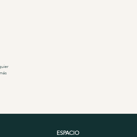
quier
más
ESPACIO