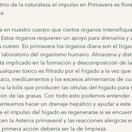
itmo de la naturaleza el impulso en Primavera es flore
da.
 en nuestro cuerpo que ciertos órganos intensifique
stos órganos requieren un apoyo para drenarlos y a
nutren. En primavera los órganos diana son el hígado 
l laboratorio del organismo humano. Almacena y dist
tá implicado en la formación y descomposición de la s
alquier tóxico es filtrado por el hígado a la vez que 
abaco, medicamentos y los excesos alimentarios de cua
na la bilis que producen las células del hígado para s
stión de las grasas. Con todo esto podemos entender
ntearnos hacer un drenaje hepático y ayudar a este
e el impulso del hígado es regenerarse si se encuen
n la Astenia primaveral y las reacciones alérgicas e
a primera acción debería ser la de limpieza.