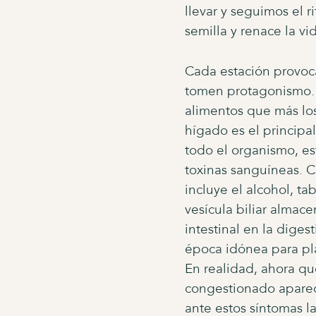
llevar y seguimos el r
semilla y renace la vi
Cada estación provoca
tomen protagonismo. E
alimentos que más los 
hígado es el principa
todo el organismo, es
toxinas sanguíneas. Cu
incluye el alcohol, t
vesícula biliar almace
intestinal en la dige
época idónea para pla
En realidad, ahora qu
congestionado aparece
ante estos síntomas l